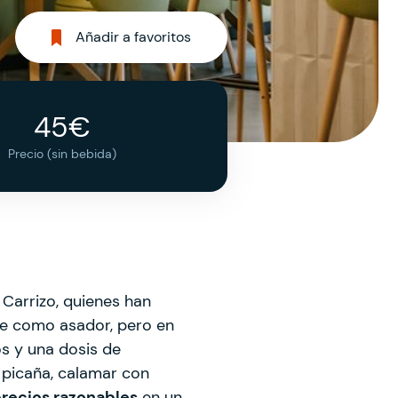
Añadir a favoritos
45€
Precio (sin bebida)
Carrizo, quienes han
te como asador, pero en
s y una dosis de
, picaña, calamar con
precios razonables
en un