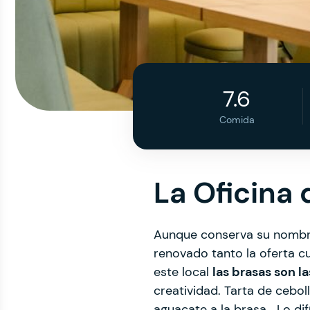
7.6
Comida
La Oficina
Aunque conserva su nombre 
renovado tanto la oferta c
este local
las brasas son l
creatividad. Tarta de cebol
aguacate a la brasa… Lo dif