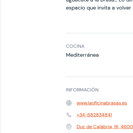
espacio que invita a volver
COCINA
Mediterránea
INFORMACIÓN
www.laoficinabrasas.es
Web:
+34-682834841
Teléfono:
Duc de Calàbria, 16, 4600
Dirección: