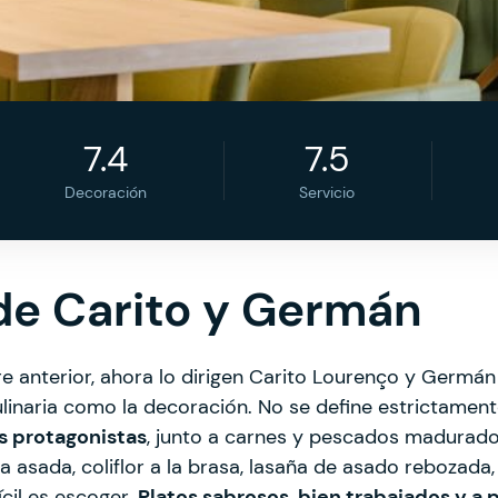
7.4
7.5
Decoración
Servicio
 de Carito y Germán
anterior, ahora lo dirigen Carito Lourenço y Germán 
ulinaria como la decoración. No se define estrictamen
as protagonistas
, junto a carnes y pescados madurado
la asada, coliflor a la brasa, lasaña de asado rebozada
ícil es escoger.
Platos sabrosos, bien trabajados y a 