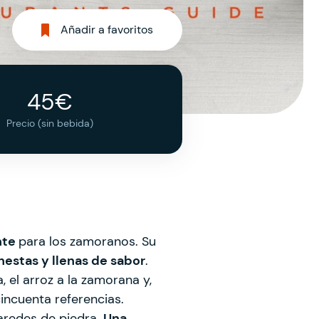
Añadir a favoritos
45€
Precio (sin bebida)
nte
para los zamoranos. Su
estas y llenas de sabor
.
, el arroz a la zamorana y,
ncuenta referencias.
aredes de piedra.
Una