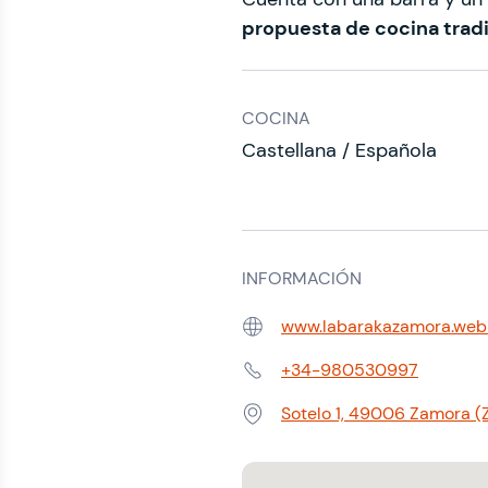
propuesta de cocina tradi
COCINA
Castellana / Española
INFORMACIÓN
www.labarakazamora.web
Web:
+34-980530997
Teléfono:
Sotelo 1, 49006 Zamora 
Dirección: