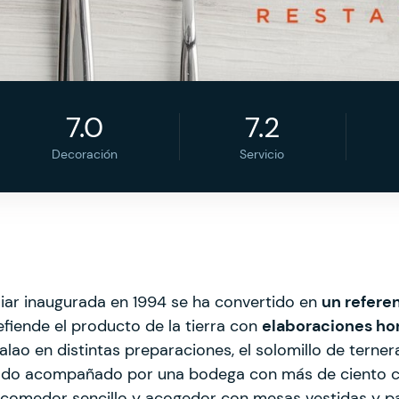
7.0
7.2
Decoración
Servicio
iar inaugurada en 1994 se ha convertido en
un refere
defiende el producto de la tierra con
elaboraciones hon
lao en distintas preparaciones, el solomillo de ternera
 todo acompañado por una bodega con más de ciento ci
 comedor sencillo y acogedor con mesas vestidas y p