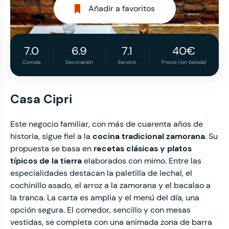
Añadir a favoritos
7.0
6.9
7.1
40€
Comida
Decoración
Servicio
Precio (sin bebida)
Casa Cipri
Este negocio familiar, con más de cuarenta años de
historia, sigue fiel a la
cocina tradicional zamorana
. Su
propuesta se basa en
recetas clásicas y platos
típicos de la tierra
elaborados con mimo. Entre las
especialidades destacan la paletilla de lechal, el
cochinillo asado, el arroz a la zamorana y el bacalao a
la tranca. La carta es amplia y el menú del día, una
opción segura. El comedor, sencillo y con mesas
vestidas, se completa con una animada zona de barra