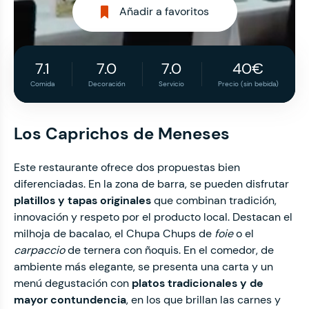
Añadir a favoritos
7.1
7.0
7.0
40€
Comida
Decoración
Servicio
Precio (sin bebida)
Los Caprichos de Meneses
Este restaurante ofrece dos propuestas bien
diferenciadas. En la zona de barra, se pueden disfrutar
platillos y tapas originales
que combinan tradición,
innovación y respeto por el producto local. Destacan el
milhoja de bacalao, el Chupa Chups de
foie
o el
carpaccio
de ternera con ñoquis. En el comedor, de
ambiente más elegante, se presenta una carta y un
menú degustación con
platos tradicionales y de
mayor contundencia
, en los que brillan las carnes y