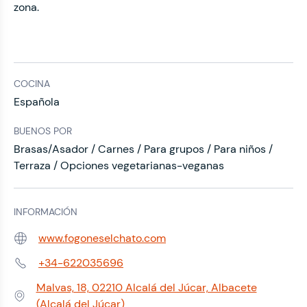
zona.
COCINA
Española
BUENOS POR
Brasas/Asador / Carnes / Para grupos / Para niños /
Terraza / Opciones vegetarianas-veganas
INFORMACIÓN
www.fogoneselchato.com
Web:
+34-622035696
Teléfono:
Malvas, 18, 02210 Alcalá del Júcar, Albacete
Dirección:
(Alcalá del Júcar)