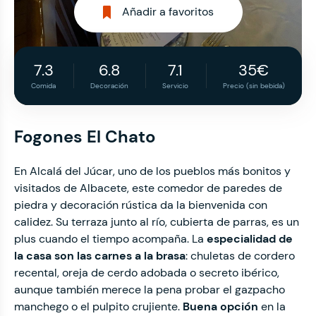
Añadir a favoritos
7.3
6.8
7.1
35€
Comida
Decoración
Servicio
Precio (sin bebida)
Fogones El Chato
En Alcalá del Júcar, uno de los pueblos más bonitos y
visitados de Albacete, este comedor de paredes de
piedra y decoración rústica da la bienvenida con
calidez. Su terraza junto al río, cubierta de parras, es un
plus cuando el tiempo acompaña. La
especialidad de
la casa son las carnes a la brasa
: chuletas de cordero
recental, oreja de cerdo adobada o secreto ibérico,
aunque también merece la pena probar el gazpacho
manchego o el pulpito crujiente.
Buena opción
en la