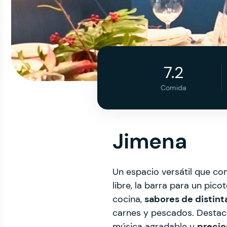
7.2
Comida
Jimena
Un espacio versátil que c
libre, la barra para un pi
cocina,
sabores de distin
carnes y pescados. Destac
música agradable y
precio