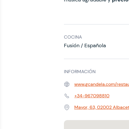
COCINA
Fusión / Española
INFORMACIÓN
www.gcandela.com/restau
Web:
+34-967098810
Teléfono:
Mayor, 63, 02002 Albacet
Dirección: