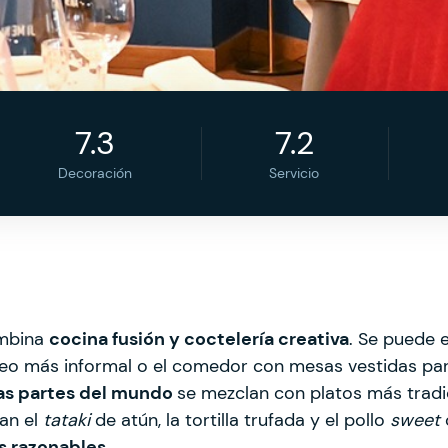
7.3
7.2
Decoración
Servicio
ombina
cocina fusión y coctelería creativa
. Se puede e
coteo más informal o el comedor con mesas vestidas pa
tas partes del mundo
se mezclan con platos más tradic
an el
tataki
de atún, la tortilla trufada y el pollo
sweet
s razonables
.