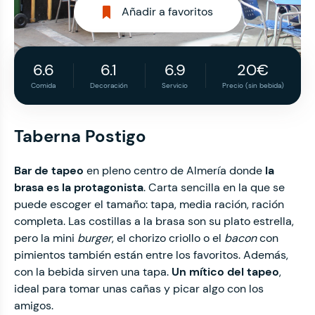
Añadir a favoritos
6.6
6.1
6.9
20€
Comida
Decoración
Servicio
Precio (sin bebida)
Taberna Postigo
Bar de tapeo
en pleno centro de Almería donde
la
brasa es la protagonista
. Carta sencilla en la que se
puede escoger el tamaño: tapa, media ración, ración
completa. Las costillas a la brasa son su plato estrella,
pero la mini
burger
, el chorizo criollo o el
bacon
con
pimientos también están entre los favoritos. Además,
con la bebida sirven una tapa.
Un mítico del tapeo
,
ideal para tomar unas cañas y picar algo con los
amigos.