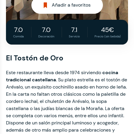
Añadir a favoritos
7.0
7.0
7.1
45€
Comida
Decoración
Servicio
Precio (sin bebida)
El Tostón de Oro
Este restaurante lleva desde 1974 sirviendo
cocina
tradicional castellana
. Su plato estrella es el tostón de
Arévalo, un exquisito cochinillo asado en horno de leña.
En la carta no faltan otros clásicos como la paletilla de
cordero lechal, el chuletón de Arévalo, la sopa
castellana o las judías blancas de la Moraña. La oferta
se completa con varios menús, entre ellos uno infantil.
Dispone de un salón principal luminoso y acogedor,
además de otro más amplio para celebraciones y