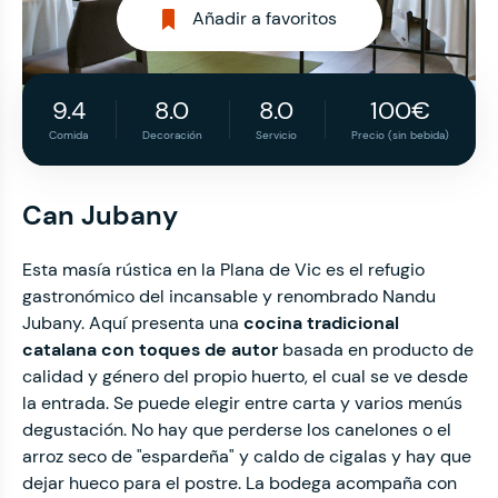
Añadir a favoritos
9.4
8.0
8.0
100€
Comida
Decoración
Servicio
Precio (sin bebida)
Can Jubany
Esta masía rústica en la Plana de Vic es el refugio
gastronómico del incansable y renombrado Nandu
Jubany. Aquí presenta una
cocina tradicional
catalana con toques de autor
basada en producto de
calidad y género del propio huerto, el cual se ve desde
la entrada. Se puede elegir entre carta y varios menús
degustación. No hay que perderse los canelones o el
arroz seco de "espardeña" y caldo de cigalas y hay que
dejar hueco para el postre. La bodega acompaña con