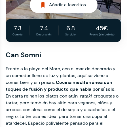
Añadir a favoritos
7.3
7.4
6.8
45€
Comida
Decoración
Servicio
Precio (sin bebida)
Can Somni
Frente a la playa del Moro, con el mar de decorado y
un comedor lleno de luz y plantas, aquí se viene a
comer bien y sin prisas.
Cocina mediterránea con
toques de fusión y producto que habla por sí solo
.
En carta reinan los platos con atún,
tataki
, croquetas o
tartar, pero también hay sitio para veganos, niños y
arroces con alma, como el de sepia y alcachofas o el
negro. La terraza es ideal para tomar una copa al
atardecer. Espacio polivalente pensado para el