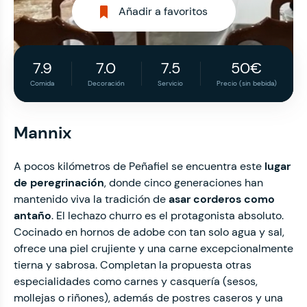
Añadir a favoritos
7.9
7.0
7.5
50€
Comida
Decoración
Servicio
Precio (sin bebida)
Mannix
A pocos kilómetros de Peñafiel se encuentra este
lugar
de peregrinación
, donde cinco generaciones han
mantenido viva la tradición de
asar corderos como
antaño
. El lechazo churro es el protagonista absoluto.
Cocinado en hornos de adobe con tan solo agua y sal,
ofrece una piel crujiente y una carne excepcionalmente
tierna y sabrosa. Completan la propuesta otras
especialidades como carnes y casquería (sesos,
mollejas o riñones), además de postres caseros y una