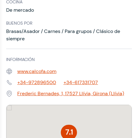
COCINA
De mercado
BUENOS POR
Brasas/Asador / Carnes / Para grupos / Clásico de
siempre
INFORMACIÓN
www.calcofa.com
Web:
+34-972896500
+34-617331707
Teléfono:
Frederic Bernades, 1, 17527 Llívia, Girona (Llívia)
Dirección:
7.1