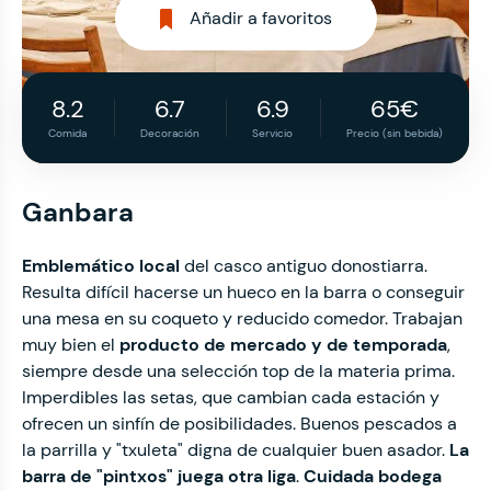
Añadir a favoritos
8.2
6.7
6.9
65€
Comida
Decoración
Servicio
Precio (sin bebida)
Ganbara
Emblemático local
del casco antiguo donostiarra.
Resulta difícil hacerse un hueco en la barra o conseguir
una mesa en su coqueto y reducido comedor.
Trabajan
muy bien el
producto de mercado y de temporada
,
siempre desde una selección top de la materia prima.
Imperdibles las setas, que cambian cada estación y
ofrecen un sinfín de posibilidades. Buenos pescados a
la parrilla y "txuleta" digna de cualquier buen asador.
La
barra de "pintxos" juega otra liga
.
Cuidada bodega