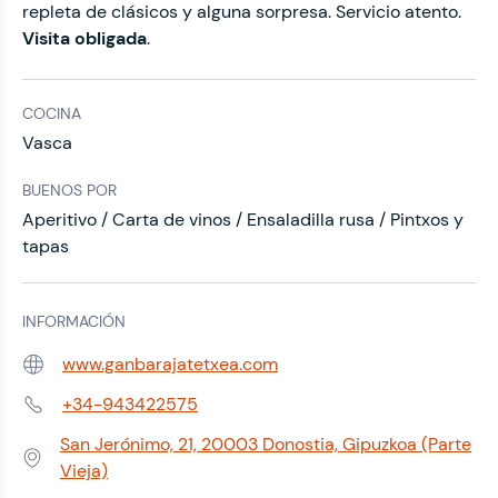
repleta de clásicos y alguna sorpresa. Servicio atento.
Visita obligada
.
COCINA
Vasca
BUENOS POR
Aperitivo / Carta de vinos / Ensaladilla rusa / Pintxos y
tapas
INFORMACIÓN
www.ganbarajatetxea.com
Web:
+34-943422575
Teléfono:
San Jerónimo, 21, 20003 Donostia, Gipuzkoa (Parte
Dirección:
Vieja)