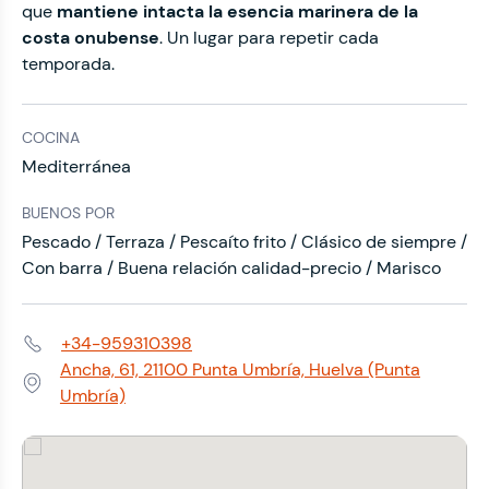
que
mantiene intacta la esencia marinera de la
costa onubense
. Un lugar para repetir cada
temporada.
COCINA
Mediterránea
BUENOS POR
Pescado / Terraza / Pescaíto frito / Clásico de siempre /
Con barra / Buena relación calidad-precio / Marisco
+34-959310398
Teléfono:
Ancha, 61, 21100 Punta Umbría, Huelva (Punta
Dirección:
Umbría)