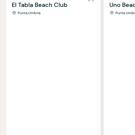
El Tabla Beach Club
Uno Bea
Punta Umbría
Punta Umbr