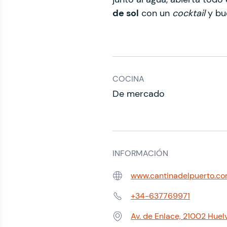
de sol
con un
cocktail
y bu
COCINA
De mercado
INFORMACIÓN
www.cantinadelpuerto.c
Web:
+34-637769971
Teléfono:
Av. de Enlace, 21002 Huel
Dirección: