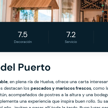
7.5
7.2
Decoración
Servicio
 del Puerto
able
, en plena ría de Huelva, ofrece una carta interes
os destacan los
pescados y mariscos frescos
, como l
atún, acompañados de postres a la altura y una bodeg
ementa una experiencia que inspira buen rollo. Su sal
el año, invitan a pasar allí toda la tarde. Buen lugar p