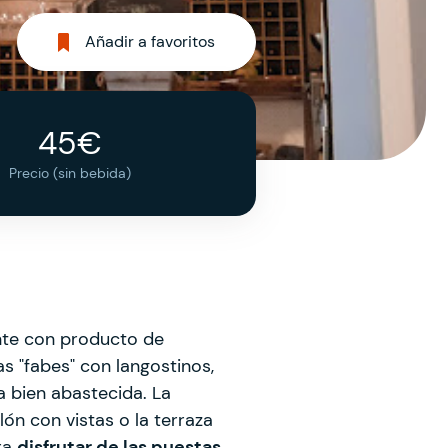
Añadir a favoritos
45€
Precio (sin bebida)
ante con producto de
as "fabes" con langostinos,
a bien abastecida. La
ón con vistas o la terraza
ara
disfrutar de las puestas