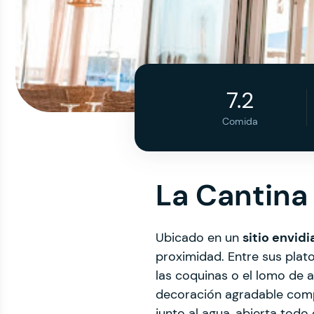
7.2
Comida
La Cantina
Ubicado en un
sitio envidi
proximidad. Entre sus plat
las coquinas o el lomo de 
decoración agradable compl
junto al agua, abierta todo 