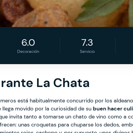
6.0
7.3
Decoración
Servicio
rante La Chata
ameros está habitualmente concurrido por los aldeano
e llega movido por la curiosidad de su
buen hacer culi
, que invita tanto a tomarse un chato de vino como a c
 ofrecen: unas croquetas para chuparse los dedos, em
mientos rojos, cachopo y, por supuesto, unos divinos h