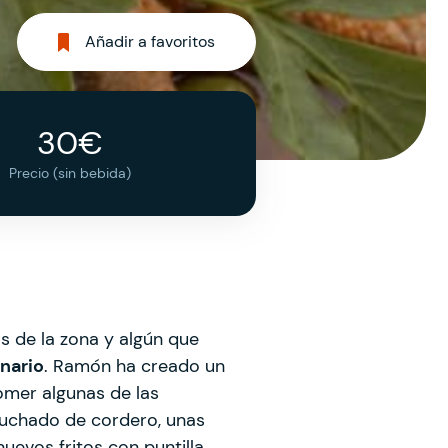
Añadir a favoritos
30€
Precio (sin bebida)
s de la zona y algún que
nario
. Ramón ha creado un
omer algunas de las
buchado de cordero, unas
uevos fritos con puntilla,