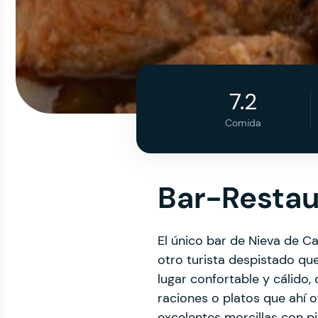
7.2
Comida
Bar-Restau
El único bar de Nieva de C
otro turista despistado qu
lugar confortable y cálido
raciones o platos que ahí
excelentes morcillas con pi