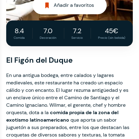
Añadir a favoritos
8.4
7.0
7.2
45€
Comida
Decoración
Servicio
Precio (sin bebida)
El Figón del Duque
En una antigua bodega, entre calados y lagares
medievales, este restaurante ha creado un espacio
cálido y con encanto. El lugar rezuma antigüedad y es
un enclave único entre el Camino de Santiago y el
Camino Ignaciano. Wilmar, el gerente, chef y hombre
orquesta, dota a la
comida propia de la zona del
exotismo latinoamericano
que aporta un sabor
juguetón a sus preparados, entre los que destacan las
croquetas de diversos sabores y texturas, la tomata