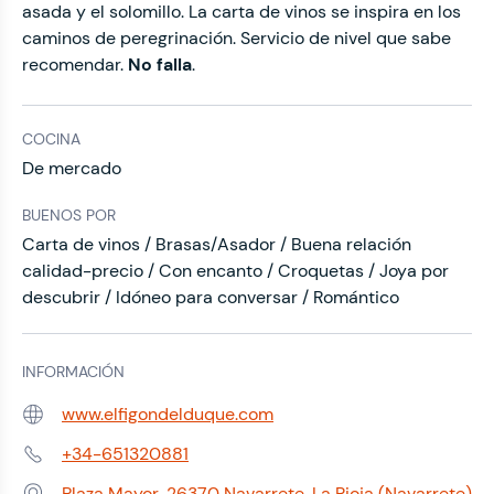
asada y el solomillo. La carta de vinos se inspira en los
caminos de peregrinación. Servicio de nivel que sabe
recomendar.
No falla
.
COCINA
De mercado
BUENOS POR
Carta de vinos / Brasas/Asador / Buena relación
calidad-precio / Con encanto / Croquetas / Joya por
descubrir / Idóneo para conversar / Romántico
INFORMACIÓN
www.elfigondelduque.com
Web:
+34-651320881
Teléfono:
Plaza Mayor, 26370 Navarrete, La Rioja (Navarrete)