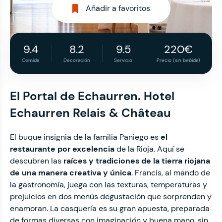
Añadir a favoritos
9.4
8.2
9.5
220€
Comida
Decoración
Servicio
Precio (sin bebida)
El Portal de Echaurren. Hotel
Echaurren Relais & Château
El buque insignia de la familia Paniego es
el
restaurante por excelencia
de la Rioja. Aquí se
descubren las
raíces y tradiciones de la tierra riojana
de una manera creativa y única
. Francis, al mando de
la gastronomía, juega con las texturas, temperaturas y
prejuicios en dos menús degustación que sorprenden y
enamoran. La casquería es su gran apuesta, preparada
de formas diversas con imaginación y buena mano, sin