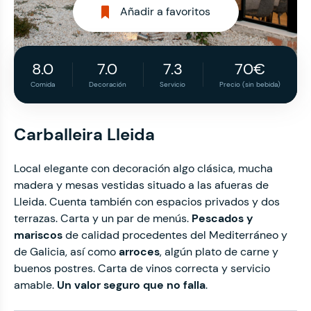
Añadir a favoritos
8.0
7.0
7.3
70€
Comida
Decoración
Servicio
Precio (sin bebida)
Carballeira Lleida
Local elegante con decoración algo clásica, mucha
madera y mesas vestidas situado a las afueras de
Lleida.
Cuenta también con espacios privados y dos
terrazas. Carta y un par de menús.
Pescados y
mariscos
de calidad procedentes del Mediterráneo y
de Galicia, así como
arroces
, algún plato de carne y
buenos postres. Carta de vinos correcta y servicio
amable.
Un valor seguro que no falla
.