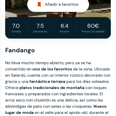
Añadir a favoritos
7.0
7.5
6.4
60€
Comida
Decoración
Servicio
Precio (sin bebida)
Fandango
No lleva mucho tiempo abierto, pero ya se ha
convertido en
uno de los favoritos
de la zona. Ubicado
en Salardú, cuenta con un interior rústico decorado con
gracia y una
fantástica terraza
para los días soleados.
Ofrece
platos tradicionales de montaña
con toques
franceses y preparados con ingredientes locales. El
arroz seco con chuletón es una delicia, así como las
albóndigas de pato con setas o las croquetas.
Nuevo
lugar de moda
en el valle para el
après-ski
; durante el