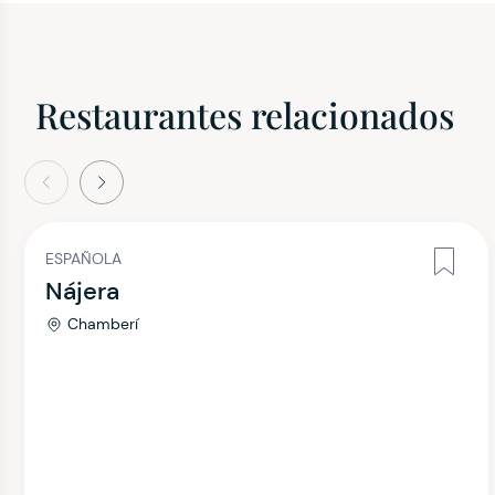
Restaurantes relacionados
terior
Siguiente
ESPAÑOLA
Nájera
Chamberí