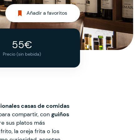
Añadir a favoritos
55€
Precio (sin bebida)
icionales casas de comidas
para compartir, con
guiños
re sus platos más
to, la oreja frita o los
omo curiosidad, aceptan