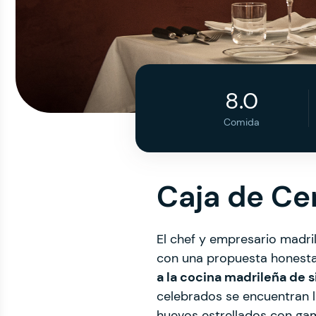
8.0
Comida
Caja de Cer
El chef y empresario madri
con una propuesta honesta 
a la cocina madrileña de 
celebrados se encuentran las
huevos estrellados con gam