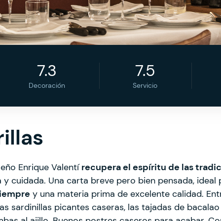
7.3
7.5
Decoración
Servicio
illas
leño Enrique Valentí
recupera el espíritu de las trad
y cuidada. Una carta breve pero bien pensada, ideal 
siempre
y una materia prima de excelente calidad. Ent
 sardinillas picantes caseras, las tajadas de bacalao fri
bas al ajillo. Buenos postres caseros para acabar. C