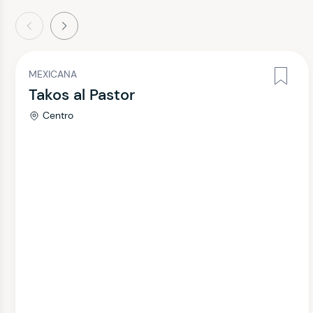
terior
Siguiente
MEXICANA
Takos al Pastor
Centro