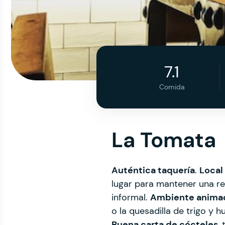
7.1
Comida
La Tomata
Auténtica taquería
.
Local
lugar para mantener una re
informal.
Ambiente anima
o la quesadilla de trigo y 
Buena carta de cócteles
,