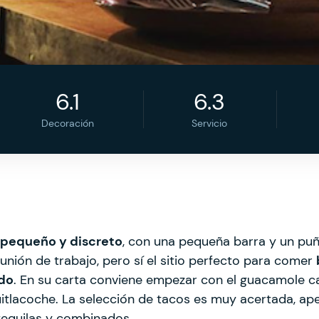
6.1
6.3
Decoración
Servicio
 pequeño y discreto
, con una pequeña barra y un pu
unión de trabajo, pero sí el sitio perfecto para comer
do
. En su carta conviene empezar con el guacamole cas
huitlacoche. La selección de tacos es muy acertada, a
 tequilas y combinados.