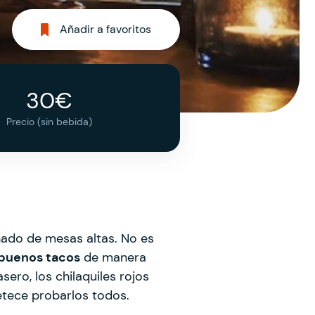
Añadir a favoritos
30€
Precio (sin bebida)
ñado de mesas altas. No es
buenos tacos
de manera
ero, los chilaquiles rojos
petece probarlos todos.