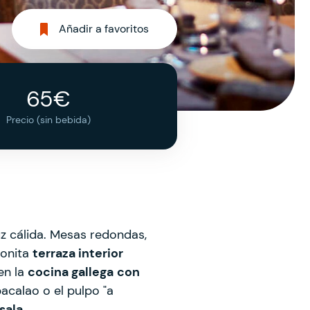
Añadir a favoritos
65€
Precio (sin bebida)
uz cálida. Mesas redondas,
bonita
terraza interior
en la
cocina gallega
con
acalao o el pulpo "a
sala
.