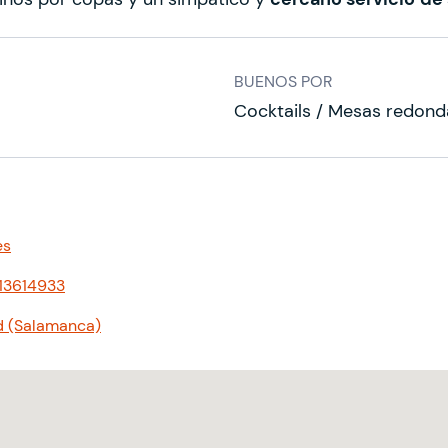
BUENOS POR
Cocktails / Mesas redonda
es
13614933
d (Salamanca)