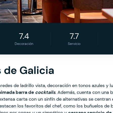
7.4
7.7
Decoración
Servicio
 de Galicia
des de ladrillo vista, decoración en tonos azules y l
nimada barra de
cocktails
. Además, cuenta con una 
extensa carta con un sinfín de alternativas se centran 
Destacan los favoritos del chef, como los buñuelos de b
inos por copas y un simpático y
cercano servicio
de 