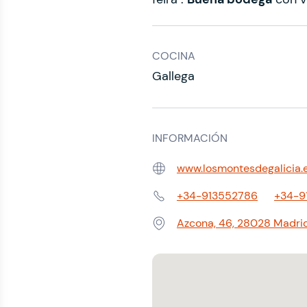
COCINA
Gallega
INFORMACIÓN
www.losmontesdegalicia.
Web:
+34-913552786
+34-9
Teléfono:
Azcona, 46, 28028 Madri
Dirección: