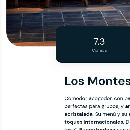
7.3
Comida
Los Montes
Comedor acogedor, con pare
perfectas para grupos, y
a
acristalada
. Su menú y su 
toques internacionales
. 
feira".
Buena bodega
con v