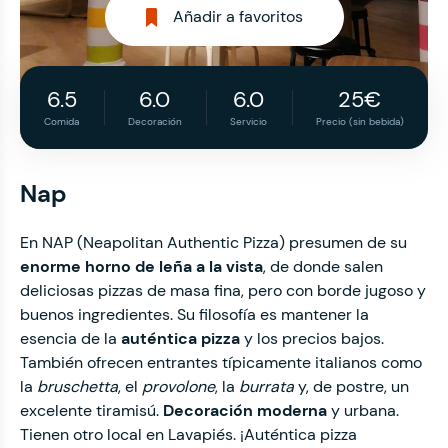
Añadir a favoritos
6.5
6.0
6.0
25€
Comida
Decoración
Servicio
Precio (sin bebida)
Nap
En NAP (Neapolitan Authentic Pizza) presumen de su
enorme horno de leña a la vista
, de donde salen
deliciosas pizzas de masa fina, pero con borde jugoso y
buenos ingredientes. Su filosofía es mantener la
esencia de la
auténtica pizza
y los precios bajos.
También ofrecen entrantes típicamente italianos como
la
bruschetta
, el
provolone
, la
burrata
y, de postre, un
excelente tiramisú.
Decoración moderna
y urbana.
Tienen otro local en Lavapiés. ¡Auténtica pizza