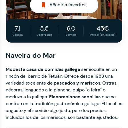
Añadir a favoritos
7.1
5.5
6.0
45€
Comida
Decoración
Servicio
Precio (sin bebida)
Naveira do Mar
Modesta casa de comidas gallega
semioculta en un
rincón del barrio de Tetuán. Ofrece desde 1983 una
variedad excelente de
pescados y mariscos
. Ostras,
nécoras, lenguado a la plancha, pulpo "a feira" o
merluza a la gallega.
Elaboraciones sencillas
que se
centran en la tradición gastronómica gallega. El local es
angosto y el servicio algo justo, pero los precios,
incluidos los de los mariscos, son bastante ajustados.