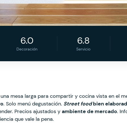
6.0
6.8
Decoración
Servicio
una mesa larga para compartir y cocina vista en el 
ro
. Solo menú degustación.
Street food
bien elabora
ender. Precios ajustados y
ambiente de mercado
. In
encia que vale la pena.