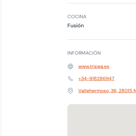
COCINA
Fusión
INFORMACIÓN
www.tripea.es
Web:
+34-918286947
Teléfono:
Vallehermoso, 36, 28015 
Dirección: