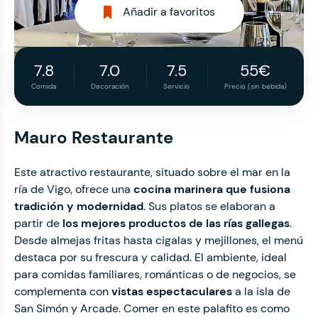
Añadir a favoritos
7.8
7.0
7.5
55€
Comida
Decoración
Servicio
Precio (sin bebida)
Mauro Restaurante
Este atractivo restaurante, situado sobre el mar en la
ría de Vigo, ofrece una
cocina marinera
que fusiona
tradición y modernidad
. Sus platos se elaboran a
partir de
los mejores productos de las rías gallegas
.
Desde almejas fritas hasta cigalas y mejillones, el menú
destaca por su frescura y calidad. El ambiente, ideal
para comidas familiares, románticas o de negocios, se
complementa con
vistas espectaculares
a la isla de
San Simón y Arcade. Comer en este palafito es como