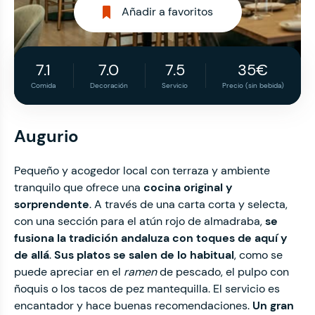
Añadir a favoritos
7.1
7.0
7.5
35€
Comida
Decoración
Servicio
Precio (sin bebida)
Augurio
Pequeño y acogedor local con terraza y ambiente
tranquilo que ofrece una
cocina original y
sorprendente
. A través de una carta corta y selecta,
con una sección para el atún rojo de almadraba,
se
fusiona la tradición andaluza con toques de aquí y
de allá
.
Sus platos se salen de lo habitual
, como se
puede apreciar en el
ramen
de pescado, el pulpo con
ñoquis o los tacos de pez mantequilla. El servicio es
encantador y hace buenas recomendaciones.
Un gran