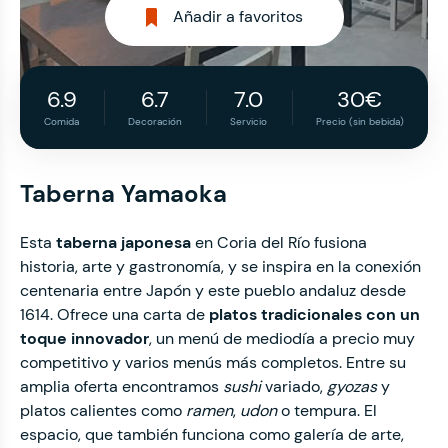
Añadir a favoritos
6.9
6.7
7.0
30€
Comida
Decoración
Servicio
Precio (sin bebida)
Taberna Yamaoka
Esta
taberna japonesa
en Coria del Río fusiona
historia, arte y gastronomía, y se inspira en la conexión
centenaria entre Japón y este pueblo andaluz desde
1614. Ofrece una carta de
platos tradicionales con un
toque innovador
, un menú de mediodía a precio muy
competitivo y varios menús más completos. Entre su
amplia oferta encontramos
sushi
variado,
gyozas
y
platos calientes como
ramen
,
udon
o tempura. El
espacio, que también funciona como galería de arte,