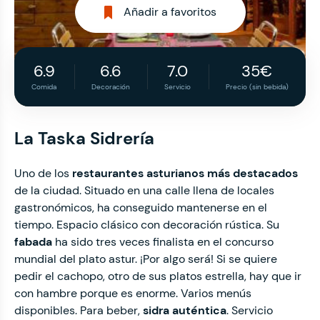
Añadir a favoritos
6.9
6.6
7.0
35€
Comida
Decoración
Servicio
Precio (sin bebida)
La Taska Sidrería
Uno de los
restaurantes asturianos más destacados
de la ciudad. Situado en una calle llena de locales
gastronómicos, ha conseguido mantenerse en el
tiempo. Espacio clásico con decoración rústica. Su
fabada
ha sido tres veces finalista en el concurso
mundial del plato astur. ¡Por algo será! Si se quiere
pedir el cachopo, otro de sus platos estrella, hay que ir
con hambre porque es enorme. Varios menús
disponibles. Para beber,
sidra auténtica
. Servicio