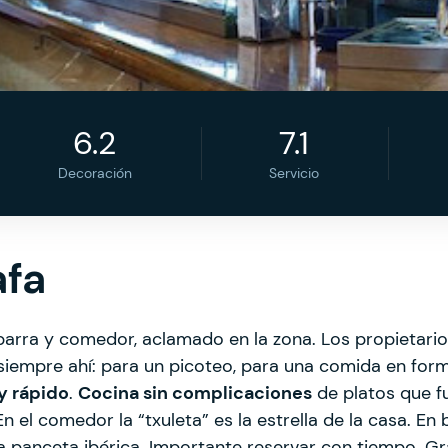
6.2
7.1
Decoración
Servicio
afa
barra y comedor, aclamado en la zona. Los propietario
 siempre ahí: para un picoteo, para una comida en form
y rápido
.
Cocina sin complicaciones
de platos que f
En el comedor la “txuleta” es la estrella de la casa. En 
a panceta ibérica. Importante reservar con tiempo. Gr