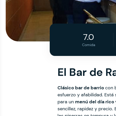
7.0
Comida
El Bar de R
Clásico bar de barrio
con 
esfuerzo y afabilidad. Está
para un
menú del día rico 
sencillez, rapidez y precio. 
las piparras en tempura y l