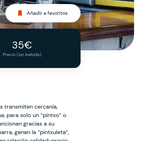
Añadir a favoritos
35€
Precio (sin bebida)
s transmiten cercanía,
a, para solo un “pintxo” o
uncionan gracias a su
barra, ganan la “pintxuleta”,
an relación calidad-precio.