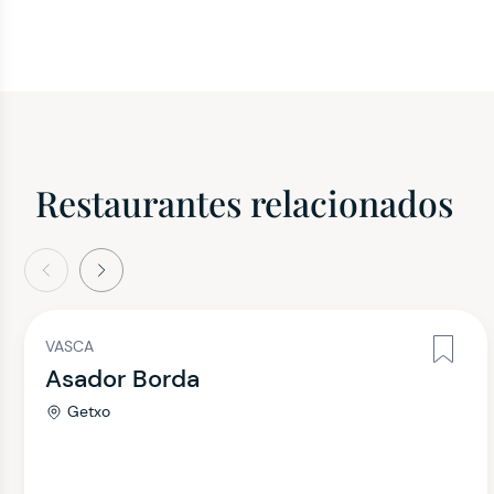
Restaurantes relacionados
terior
Siguiente
VASCA
Asador Borda
Getxo