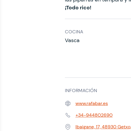
¡Todo rico!
COCINA
Vasca
INFORMACIÓN
www.rafabar.es
Web:
+34-944802690
Teléfono:
Ibaigane, 17, 48930 Getxo,
Dirección: