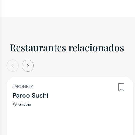
Restaurantes relacionados
terior
Siguiente
JAPONESA
Parco Sushi
Gràcia