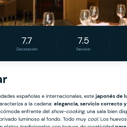
7.7
7.5
Decoración
Servicio
ar
udades españolas e internacionales, este
japonés de l
caracteriza a la cadena:
elegancia, servicio correcto 
 cómoda enfrente del
show-cooking
, una sala bien d
n privado luminoso al fondo. Todo muy
cool
. Los huevos
platos tradicionales con toques de creatividad
para