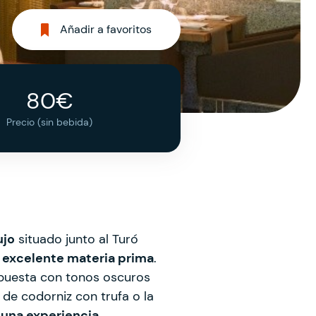
Añadir a favoritos
80€
Precio (sin bebida)
ujo
situado junto al Turó
y excelente materia prima
.
ispuesta con tonos oscuros
 de codorniz con trufa o la
 una experiencia