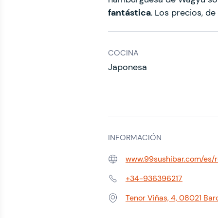
fantástica
.
Los precios, de 
COCINA
Japonesa
INFORMACIÓN
www.99sushibar.com/es/r
Web:
+34-936396217
Teléfono:
Tenor Viñas, 4, 08021 Barc
Dirección: