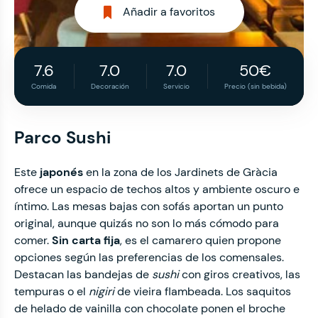
Añadir a favoritos
7.6
7.0
7.0
50€
Comida
Decoración
Servicio
Precio (sin bebida)
Parco Sushi
Este
japonés
en la zona de los Jardinets de Gràcia
ofrece un espacio de techos altos y ambiente oscuro e
íntimo. Las mesas bajas con sofás aportan un punto
original, aunque quizás no son lo más cómodo para
comer.
Sin carta fija
, es el camarero quien propone
opciones según las preferencias de los comensales.
Destacan las bandejas de
sushi
con giros creativos, las
tempuras o el
nigiri
de vieira flambeada. Los saquitos
de helado de vainilla con chocolate ponen el broche