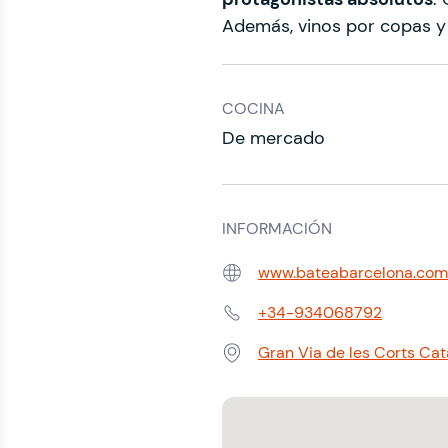
Además, vinos por copas 
COCINA
De mercado
INFORMACIÓN
www.bateabarcelona.com
Web:
+34-934068792
Teléfono:
Gran Via de les Corts Ca
Dirección: