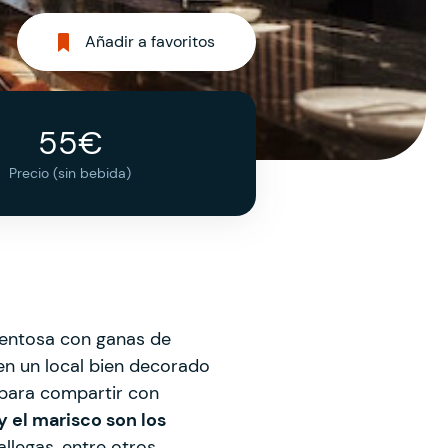
Añadir a favoritos
55€
Precio (sin bebida)
lentosa con ganas de
 en un local bien decorado
 para compartir con
y el marisco son los
allegas, entre otros.