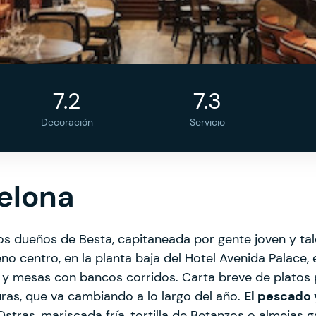
7.2
7.3
Decoración
Servicio
elona
os dueños de Besta, capitaneada por gente joven y ta
eno centro, en la planta baja del Hotel Avenida Palace,
s y mesas con bancos corridos. Carta breve de platos
ras, que va cambiando a lo largo del año.
El pescado 
 Ostras, mariscada fría, tortilla de Betanzos o almejas g