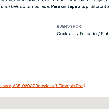
y
cocktails
de temporada.
Para un tapeo top
, diferente
BUENOS POR
Cocktails / Pescado / Pin
talanes, 605, 08007 Barcelona (L'Eixample Dret)