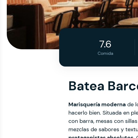
7.6
Comida
Batea Barc
Marisquería moderna
de l
hacerlo bien. Situada en pl
con barra, mesas con silla
mezclas de sabores y textu
protagonistas absolutos
.