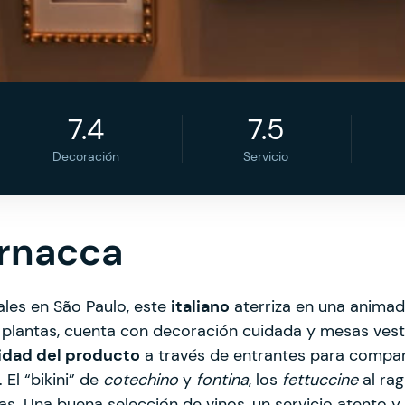
7.4
7.5
Decoración
Servicio
ernacca
cales en São Paulo, este
italiano
aterriza en una animada
s plantas, cuenta con decoración cuidada y mesas ves
lidad del producto
a través de entrantes para compar
El “bikini” de
cotechino
y
fontina
, los
fettuccine
al rag
s. Una buena selección de vinos, un servicio atento 