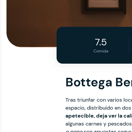
7.5
Comida
Bottega B
Tras triunfar con varios lo
espacio, distribuido en do
apetecible, deja ver la ca
algunas carnes y pescados. 
e pepe
son apuestas segura