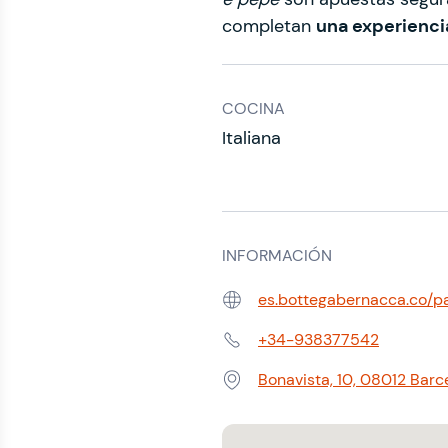
completan
una experiencia
COCINA
Italiana
INFORMACIÓN
es.bottegabernacca.co/p
Web:
+34-938377542
Teléfono:
Bonavista, 10, 08012 Barc
Dirección: