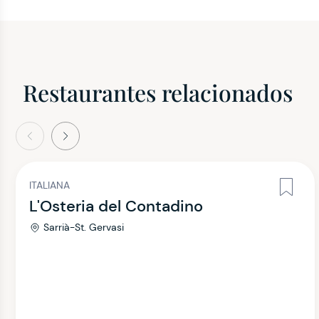
Restaurantes relacionados
terior
Siguiente
ITALIANA
L'Osteria del Contadino
Sarrià-St. Gervasi