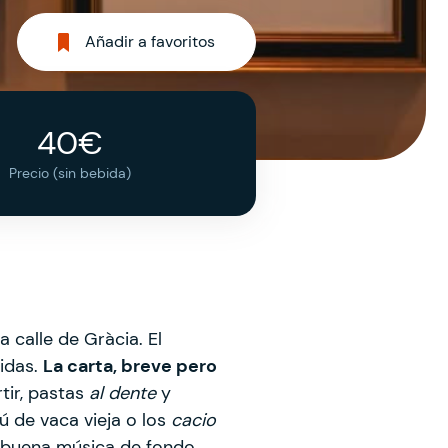
Añadir a favoritos
40€
Precio (sin bebida)
 calle de Gràcia. El
tidas.
La carta, breve pero
tir, pastas
al dente
y
ú de vaca vieja o los
cacio
y buena música de fondo