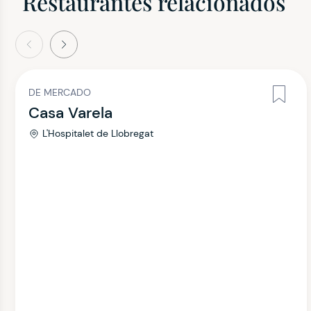
Restaurantes relacionados
terior
Siguiente
DE MERCADO
Casa Varela
L'Hospitalet de Llobregat