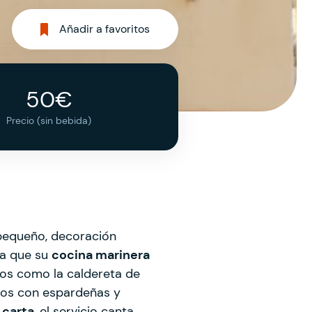
Añadir a favoritos
50€
Precio (sin bebida)
 pequeño, decoración
ra que su
cocina marinera
tos como la caldereta de
anzos con espardeñas y
 carta
, el servicio canta