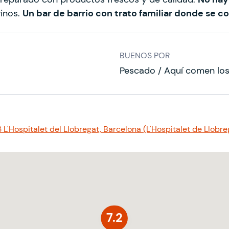
vinos.
Un bar de barrio con trato familiar donde se 
BUENOS POR
Pescado / Aquí comen los
03 L'Hospitalet del Llobregat, Barcelona (L'Hospitalet de Llobre
7.2