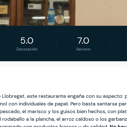
5.0
7.0
Decoración
Servicio
 Llobregat, este restaurante engaña con su aspecto:
ol con individuales de papel. Pero basta sentarse pa
pescado, el marisco y los guisos bien hechos, con pla
el rodaballo a la plancha, el arroz caldoso o los garb
 preparado con productos frescos y de calidad.
No hay