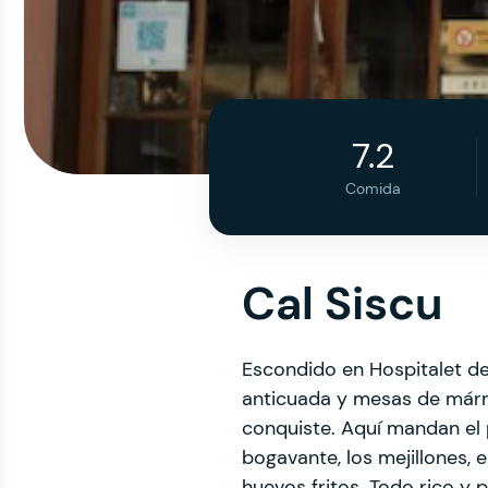
7.2
Comida
Cal Siscu
Escondido en Hospitalet de
anticuada y mesas de márm
conquiste. Aquí mandan el 
bogavante, los mejillones, 
huevos fritos. Todo rico y