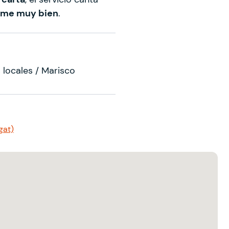
come muy bien
.
 locales / Marisco
gat)