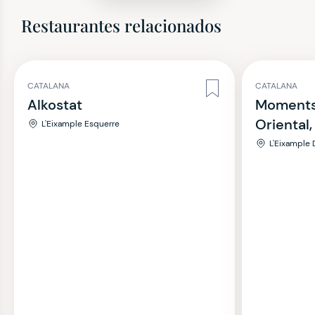
Restaurantes relacionados
CATALANA
CATALANA
Alkostat
Moments.
Oriental
L'Eixample Esquerre
L'Eixample 