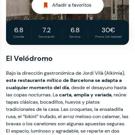
Añadir a favoritos
6.8
7.2
6.8
30€
Comida
Decoración
Servicio
Precio (sin bebida)
El Velódromo
Bajo la dirección gastronómica de Jordi Vilà (Alkimia),
este
restaurante mítico
de Barcelona
se adapta a
cualquier momento del día
, desde el desayuno hasta
las copas nocturnas. La
carta, amplia y variada
, reúne
tapas clásicas, bocadillos, huevos y platos
tradicionales de la casa. Las croquetas, la ensaladilla
rusa, el “bikini” trufado, el arroz meloso con calamar, las
bravas o los canelones son algunas apuestas seguras.
El espacio, luminoso y agradable, se reparte en dos