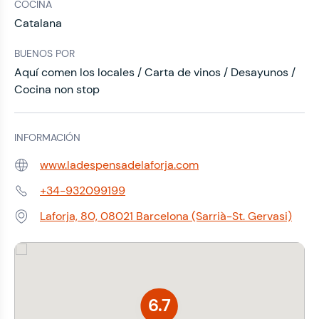
COCINA
Catalana
BUENOS POR
Aquí comen los locales / Carta de vinos / Desayunos /
Cocina non stop
INFORMACIÓN
www.ladespensadelaforja.com
Web:
+34-932099199
Teléfono:
Laforja, 80, 08021 Barcelona (Sarrià-St. Gervasi)
Dirección:
6.7