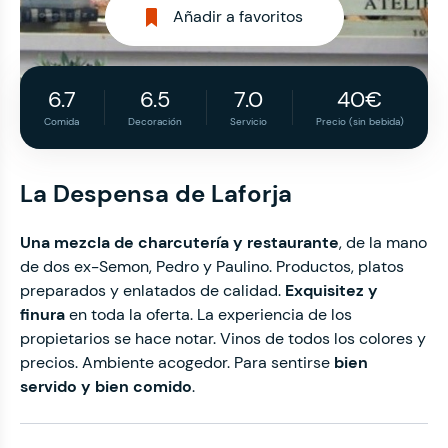
Añadir a favoritos
6.7
6.5
7.0
40€
Comida
Decoración
Servicio
Precio (sin bebida)
La Despensa de Laforja
Una mezcla de charcutería y restaurante
, de la mano
de dos ex-Semon, Pedro y Paulino. Productos, platos
preparados y enlatados de calidad.
Exquisitez y
finura
en toda la oferta. La experiencia de los
propietarios se hace notar. Vinos de todos los colores y
precios. Ambiente acogedor. Para sentirse
bien
servido y bien comido
.