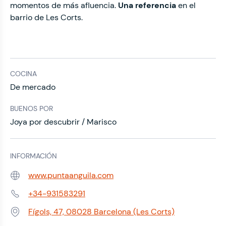
momentos de más afluencia.
Una referencia
en el
barrio de Les Corts.
COCINA
De mercado
BUENOS POR
Joya por descubrir / Marisco
INFORMACIÓN
www.puntaanguila.com
Web:
+34-931583291
Teléfono:
Fígols, 47, 08028 Barcelona (Les Corts)
Dirección: