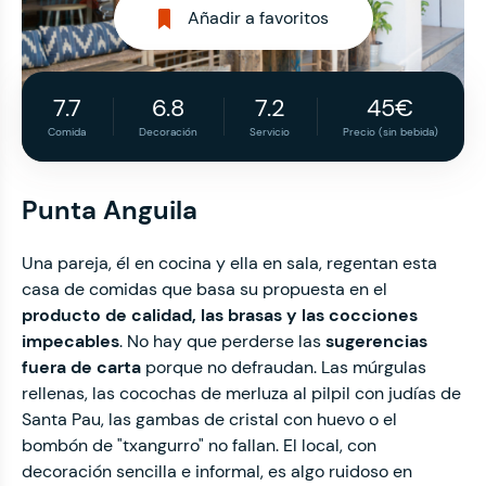
Añadir a favoritos
7.7
6.8
7.2
45€
Comida
Decoración
Servicio
Precio (sin bebida)
Punta Anguila
Una pareja, él en cocina y ella en sala, regentan esta
casa de comidas que basa su propuesta en el
producto de calidad, las brasas y las cocciones
impecables
. No hay que perderse las
sugerencias
fuera de carta
porque no defraudan. Las múrgulas
rellenas, las cocochas de merluza al pilpil con judías de
Santa Pau, las gambas de cristal con huevo o el
bombón de "txangurro" no fallan. El local, con
decoración sencilla e informal, es algo ruidoso en