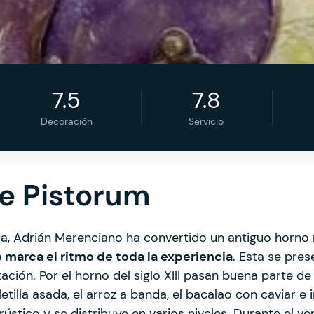
7.5
7.8
Decoración
Servicio
e Pistorum
a, Adrián Merenciano ha convertido un antiguo horno 
o marca el ritmo de toda la experiencia
. Esta se pre
ción. Por el horno del siglo XIII pasan buena parte de 
aletilla asada, el arroz a banda, el bacalao con caviar e
rústico y se distribuye en varios niveles. Durante el v