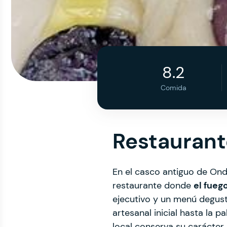
8.2
Comida
Restaurant
En el casco antiguo de Ond
restaurante donde
el fueg
ejecutivo y un menú degusta
artesanal inicial hasta la p
local conserva su carácter 