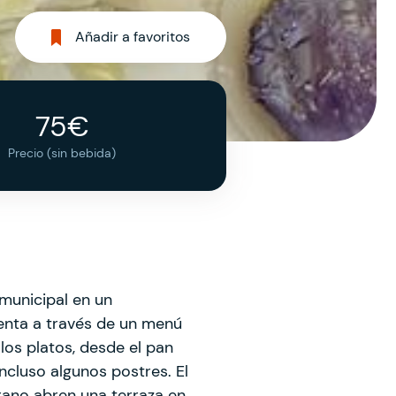
Añadir a favoritos
75€
Precio (sin bebida)
municipal en un
senta a través de un menú
los platos, desde el pan
 incluso algunos postres. El
erano abren una terraza en