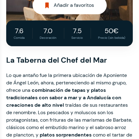
Añadir a favoritos
7.6
7.0
7.5
50€
Comida
Decoración
Servicio
Precio (sin bebida)
La Taberna del Chef del Mar
Lo que antaño fue la primera ubicación de Aponiente
de Ángel León, ahora, perteneciendo al mismo grupo,
ofrece una
combinación de tapas y platos
tradicionales con sabor a mar y a Andalucía con
creaciones de alto nivel
traídas de sus restaurantes
de renombre. Los pescados y moluscos son los
protagonistas, con frituras de las marismas de Barbate,
clásicos como el embutido marino y el sabroso arroz
de plancton, y
platos sorprendentes
como el tartar de