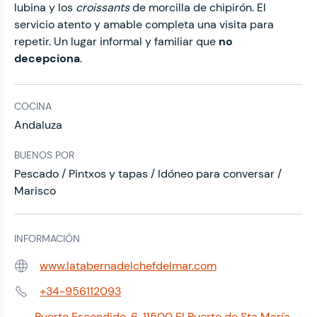
lubina y los
croissants
de morcilla de chipirón. El
servicio atento y amable completa una visita para
repetir. Un lugar informal y familiar que
no
decepciona
.
COCINA
Andaluza
BUENOS POR
Pescado / Pintxos y tapas / Idóneo para conversar /
Marisco
INFORMACIÓN
www.latabernadelchefdelmar.com
Web:
+34-956112093
Teléfono:
Puerto Escondido, 6, 11500 El Puerto de Sta María,