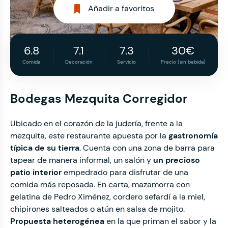
Añadir a favoritos
6.8
7.1
7.3
30€
Comida
Decoración
Servicio
Precio (sin bebida)
Bodegas Mezquita Corregidor
Ubicado en el corazón de la judería, frente a la
mezquita, este restaurante apuesta por la
gastronomía
típica de su tierra
. Cuenta con una zona de barra para
tapear de manera informal, un salón y
un precioso
patio interior
empedrado para disfrutar de una
comida más reposada. En carta, mazamorra con
gelatina de Pedro Ximénez, cordero sefardí a la miel,
chipirones salteados o atún en salsa de mojito.
Propuesta heterogénea
en la que priman el sabor y la