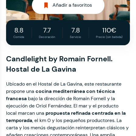
Añadir a favoritos
8.8
7.7
7.8
110€
Comida
Decoración
Servicio
Precio (sin bebida)
Candlelight by Romain Fornell.
Hostal de La Gavina
Ubicado en el Hostal de La Gavina, este restaurante
propone una
cocina mediterránea con técnica
francesa
bajo la dirección de Romain Fornell y la
ejecución de Oriol Fernández. El mar y el producto
local marcan una
propuesta refinada centrada en la
temporada
, el km 0 y los pequeños productores. La
carta y los menús degustación reinterpretan clásicos y
añaden creaciones contemporáneas. Una amplia