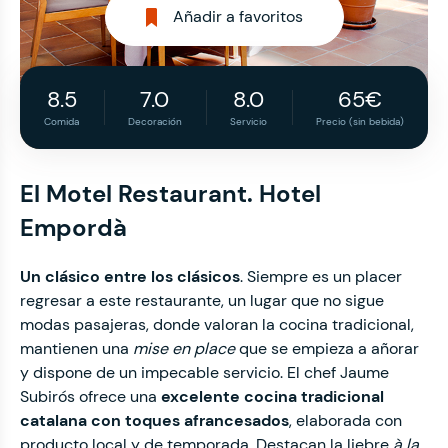
Añadir a favoritos
8.5
7.0
8.0
65€
Comida
Decoración
Servicio
Precio (sin bebida)
El Motel Restaurant. Hotel
Empordà
Un clásico entre los clásicos
. Siempre es un placer
regresar a este restaurante, un lugar que no sigue
modas pasajeras, donde valoran la cocina tradicional,
mantienen una
mise en place
que se empieza a añorar
y dispone de un impecable servicio. El chef Jaume
Subirós ofrece una
excelente cocina tradicional
catalana con toques afrancesados
, elaborada con
producto local y de temporada. Destacan la liebre
à la