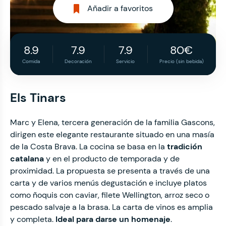
Añadir a favoritos
8.9
7.9
7.9
80€
Comida
Decoración
Servicio
Precio (sin bebida)
Els Tinars
Marc y Elena, tercera generación de la familia Gascons,
dirigen este elegante restaurante situado en una masía
de la Costa Brava. La cocina se basa en la
tradición
catalana
y en el producto de temporada y de
proximidad. La propuesta se presenta a través de una
carta y de varios menús degustación e incluye platos
como ñoquis con caviar, filete Wellington, arroz seco o
pescado salvaje a la brasa. La carta de vinos es amplia
y completa.
Ideal para darse un homenaje
.