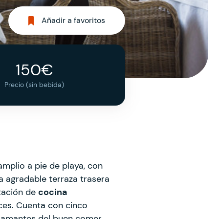
Añadir a favoritos
150€
Precio (sin bebida)
mplio a pie de playa, con
a agradable terraza trasera
stación de
cocina
oces. Cuenta con cinco
s amantes del buen comer.