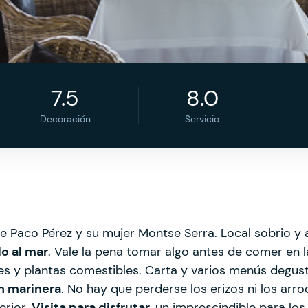
7.5
8.0
Decoración
Servicio
 Paco Pérez y su mujer Montse Serra. Local sobrio y a
o al mar
. Vale la pena tomar algo antes de comer en l
ores y plantas comestibles. Carta y varios menús degu
n marinera
. No hay que perderse los erizos ni los arr
erior.
Visita para disfrutar
, un imprescindible para lo