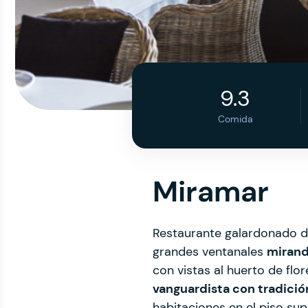
9.3
Comida
Miramar
Restaurante galardonado de
grandes ventanales
mirand
con vistas al huerto de fl
vanguardista con tradició
habitaciones en el piso sup