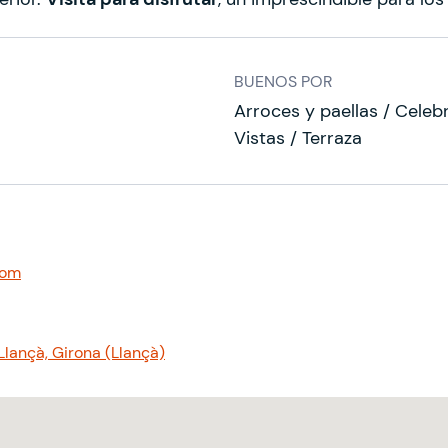
BUENOS POR
Arroces y paellas / Celebr
Vistas / Terraza
com
Llançà, Girona (Llançà)