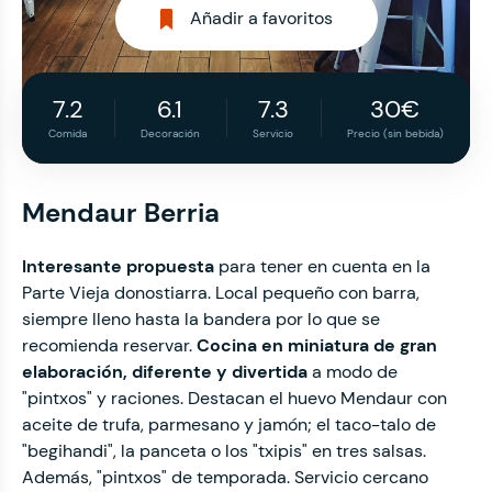
Añadir a favoritos
7.2
6.1
7.3
30€
Comida
Decoración
Servicio
Precio (sin bebida)
Mendaur Berria
Interesante propuesta
para tener en cuenta en la
Parte Vieja donostiarra. Local pequeño con barra,
siempre lleno hasta la bandera por lo que se
recomienda reservar.
Cocina en miniatura de
gran
elaboración, diferente y divertida
a modo de
"pintxos" y raciones. Destacan el huevo Mendaur con
aceite de trufa, parmesano y jamón; el taco-talo de
"begihandi", la panceta o los "txipis" en tres salsas.
Además, "pintxos" de temporada. Servicio cercano