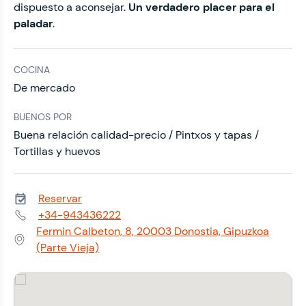
dispuesto a aconsejar.
Un verdadero placer para el
paladar
.
COCINA
De mercado
BUENOS POR
Buena relación calidad-precio / Pintxos y tapas /
Tortillas y huevos
Reservar
Teléfono:
+34-943436222
Teléfono:
Fermin Calbeton, 8, 20003 Donostia, Gipuzkoa
Dirección:
(Parte Vieja)