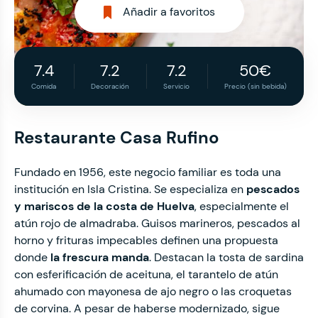
Añadir a favoritos
7.4
7.2
7.2
50€
Comida
Decoración
Servicio
Precio (sin bebida)
Restaurante Casa Rufino
Fundado en 1956, este negocio familiar es toda una
institución en Isla Cristina. Se especializa
en
pescados
y mariscos
de la costa de Huelva
, especialmente el
atún rojo de almadraba. Guisos marineros, pescados al
horno y frituras impecables definen una propuesta
donde
la frescura manda
. Destacan la tosta de sardina
con esferificación de aceituna, el tarantelo de atún
ahumado con mayonesa de ajo negro o las croquetas
de corvina. A pesar de haberse modernizado, sigue