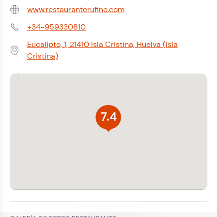
www.restauranterufino.com
Web:
+34-959330810
Teléfono:
Eucalipto, 1, 21410 Isla Cristina, Huelva (Isla
Dirección:
Cristina)
7.4