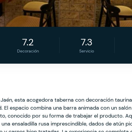
7.2
7.3
Decoración
Servicio
e Jaén, esta acogedora taberna con decoración taurina
d. El espacio combina una barra animada con un salón
to, conocido por su forma de trabajar el producto. Aq
una ensaladilla rusa imprescindible, dados de atún pi
o y carnes bien tratadas. La experiencia se completa