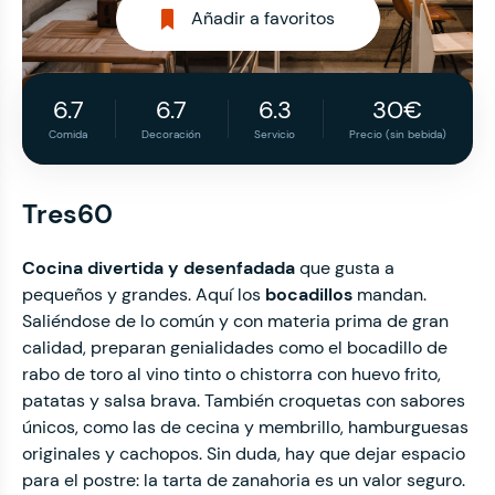
Añadir a favoritos
6.7
6.7
6.3
30€
Comida
Decoración
Servicio
Precio (sin bebida)
Tres60
Cocina divertida y desenfadada
que gusta a
pequeños y grandes. Aquí los
bocadillos
mandan.
Saliéndose de lo común y con materia prima de gran
calidad, preparan genialidades como el bocadillo de
rabo de toro al vino tinto o chistorra con huevo frito,
patatas y salsa brava. También croquetas con sabores
únicos, como las de cecina y membrillo, hamburguesas
originales y cachopos. Sin duda, hay que dejar espacio
para el postre: la tarta de zanahoria es un valor seguro.