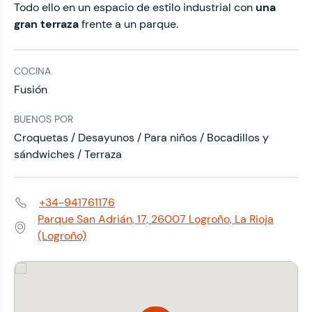
Todo ello en un espacio de estilo industrial con
una
gran terraza
frente a un parque.
COCINA
Fusión
BUENOS POR
Croquetas / Desayunos / Para niños / Bocadillos y
sándwiches / Terraza
+34-941761176
Teléfono:
Parque San Adrián, 17, 26007 Logroño, La Rioja
Dirección:
(Logroño)